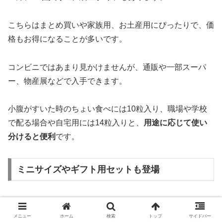
こちらはまとめ買いや家族用、お土産用にぴったりで、価
格もお得になることが多いです。
コンビニではあまり見かけませんが、通販や一部スーパ
ー、物産展などで入手できます。
小腹がすいた時のちょい食べには10粒入り、職場や学校
で配る場合や自宅用には14粒入りと、
用途に応じて使い
分けると便利
です。
ミニサイズやギフト用セットも登場
最近では、ミニサイズ（4粒入り×2個パック）のボンタン
アメも人気です。
メニュー
ホーム
検索
トップ
サイドバー