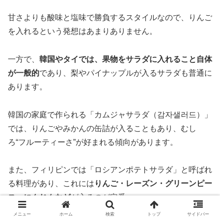
甘さよりも酸味と塩味で勝負するスタイルなので、りんご
を入れるという発想はあまりありません。
一方で、
韓国やタイでは、果物をサラダに入れること自体
が一般的
であり、梨やパイナップルが入るサラダも普通に
あります。
韓国の家庭で作られる「カムジャサラダ（감자샐러드）」
では、りんごやみかんの缶詰が入ることもあり、むし
ろ“フルーティーさ”が好まれる傾向があります。
また、フィリピンでは「ロシアンポテトサラダ」と呼ばれ
る料理があり、これには
りんご・レーズン・グリーンピー
ス・にんじんなど
が入るのが定番。
メニュー
ホーム
検索
トップ
サイドバー