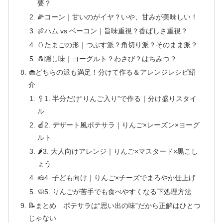
要？
🌽コーン｜甘いのがイヤ？いや、甘みが美味しい！
🍖ハム vs ベーコン｜旨味重視？香ばしさ重視？
🥚たまごの形｜つぶす派？角切り派？そのまま派？
🧂隠し味｜ヨーグルト？わさび？はちみつ？
🧁どちらの派も満足！分けて作る＆アレンジレシピ紹
介
🥄1. 半分だけ“りんご入り”で作る｜分け盛りスタイ
ル
🍎2. デザート風ポテサラ｜りんご×レーズン×ヨーグ
ルト
🌶3. 大人向けアレンジ｜りんご×マスタード×黒こし
ょう
🧀4. 子ども向け｜りんご×チーズでまろやか仕上げ
🧼5. りんごが苦手でも食べやすくなる下処理方法
📝まとめ ポテサラは“思い出の味”だから正解はひとつ
じゃない