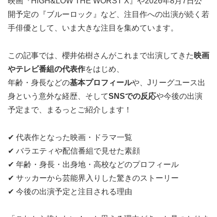
映画『HiGH&LOW THE WORST X』や2026年8月7日公
開予定の『ブルーロック』など、注目作への出演が続く若
手俳優として、いま大きな注目を集めています。
この記事では、櫻井佑樹さんがこれまで出演してきた
映画
やテレビ番組の代表作
をはじめ、
年齢・身長などの
基本プロフィール
や、Jリーグユース出
身という意外な経歴、そして
SNSでの反応
や今後の出演
予定まで、まるっとご紹介します！
✔ 代表作となった映画・ドラマ一覧
✔ バラエティや配信番組で見せた素顔
✔ 年齢・身長・出身地・高校などのプロフィール
✔ サッカーから芸能界入りした驚きのストーリー
✔ 今後の出演予定と注目される理由