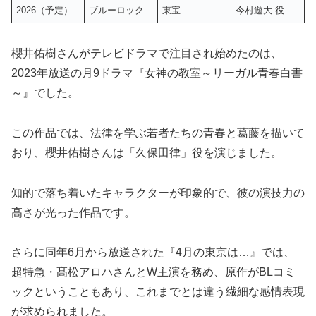
2026（予定）
ブルーロック
東宝
今村遊大 役
櫻井佑樹さんがテレビドラマで注目され始めたのは、
2023年放送の月9ドラマ『女神の教室～リーガル青春白書
～』でした。
この作品では、法律を学ぶ若者たちの青春と葛藤を描いて
おり、櫻井佑樹さんは「久保田律」役を演じました。
知的で落ち着いたキャラクターが印象的で、彼の演技力の
高さが光った作品です。
さらに同年6月から放送された『4月の東京は…』では、
超特急・髙松アロハさんとW主演を務め、原作がBLコミ
ックということもあり、これまでとは違う繊細な感情表現
が求められました。