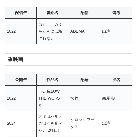
配信年
番組名
配信
備考
彼とオオカミ
2022
ちゃんには騙
ABEMA
出演
されない
🎬 映画
公開年
作品名
配給
役名
HiGH&LOW
2022
THE WORST
松竹
西屋 役
X
アキはハルと
クロックワー
2024
ごはんを食べ
出演
クス
たい 2杯目!