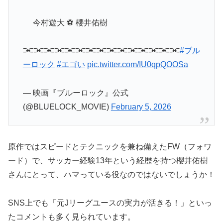
今村遊大 ⚽ 櫻井佑樹
⫘⫘⫘⫘⫘⫘⫘⫘⫘⫘⫘⫘⫘⫘⫘
#ブル
ーロック
#エゴい
pic.twitter.com/IU0qpQOOSa
— 映画『ブルーロック』公式
(@BLUELOCK_MOVIE)
February 5, 2026
原作ではスピードとテクニックを兼ね備えたFW（フォワ
ード）で、サッカー経験13年という経歴を持つ櫻井佑樹
さんにとって、ハマっている役なのではないでしょうか！
SNS上でも「元Jリーグユースの実力が活きる！」といっ
たコメントも多く見られています。