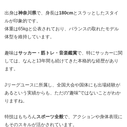
出身は
神奈川県
で、身長は
180cm
とスラッとしたスタイ
ルが印象的です。
体重は65kgと公表されており、バランスの取れたモデル
体型を維持しています。
趣味は
サッカー・筋トレ・音楽鑑賞
で、特にサッカーに関
しては、なんと13年間も続けてきた本格的な経歴があり
ます。
Jリーグユースに所属し、全国大会や国体にも出場経験が
あるという実績からも、ただの“趣味”ではないことがわか
りますね。
特技はもちろん
スポーツ全般
で、アクションや身体表現に
もそのスキルが活かされています。