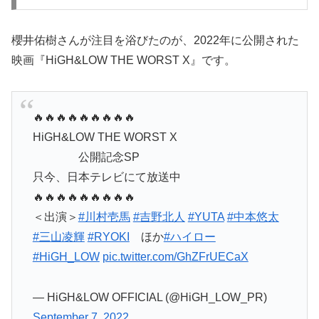
櫻井佑樹さんが注目を浴びたのが、2022年に公開された
映画『HiGH&LOW THE WORST X』です。
🔥🔥🔥🔥🔥🔥🔥🔥🔥
HiGH&LOW THE WORST X
公開記念SP
只今、日本テレビにて放送中
🔥🔥🔥🔥🔥🔥🔥🔥🔥
＜出演＞
#川村壱馬
#吉野北人
#YUTA
#中本悠太
#三山凌輝
#RYOKI
ほか
#ハイロー
#HiGH_LOW
pic.twitter.com/GhZFrUECaX
— HiGH&LOW OFFICIAL (@HiGH_LOW_PR)
September 7, 2022