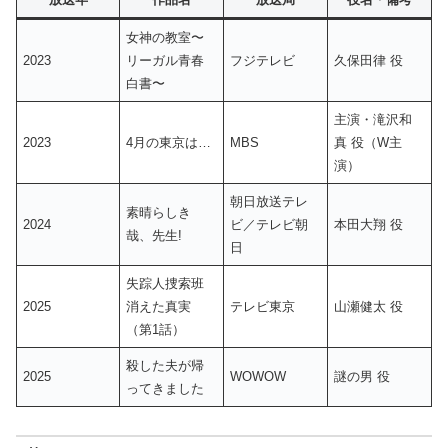
女神の教室〜
2023
リーガル青春
フジテレビ
久保田律 役
白書〜
主演・滝沢和
2023
4月の東京は…
MBS
真 役（W主
演）
朝日放送テレ
素晴らしき
2024
ビ／テレビ朝
本田大翔 役
哉、先生!
日
失踪人捜索班
2025
消えた真実
テレビ東京
山瀬健太 役
（第1話）
殺した夫が帰
2025
WOWOW
謎の男 役
ってきました