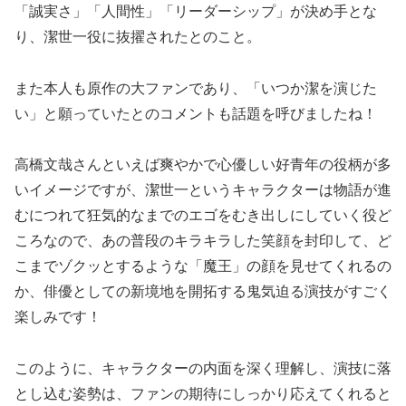
「誠実さ」「人間性」「リーダーシップ」が決め手とな
り、潔世一役に抜擢されたとのこと。
また本人も原作の大ファンであり、「いつか潔を演じた
い」と願っていたとのコメントも話題を呼びましたね！
高橋文哉さんといえば爽やかで心優しい好青年の役柄が多
いイメージですが、潔世一というキャラクターは物語が進
むにつれて狂気的なまでのエゴをむき出しにしていく役ど
ころなので、あの普段のキラキラした笑顔を封印して、ど
こまでゾクッとするような「魔王」の顔を見せてくれるの
か、俳優としての新境地を開拓する鬼気迫る演技がすごく
楽しみです！
このように、キャラクターの内面を深く理解し、演技に落
とし込む姿勢は、ファンの期待にしっかり応えてくれると