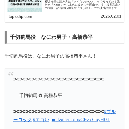
櫻井海音の読み方は「さくらいかいと」って知ってた？元
芸名「Kaito」から本名に改名した理由や、父・桜井和寿と
の関係、話題の筋肉美や『推しの子』での演技評価まで徹
底解説。この記事を読めば、櫻井海音の魅力と素顔がまる
っとわかります！
2026.02.01
topicclip.com
千切豹馬役 なにわ男子・高橋恭平
千切豹馬役は、なにわ男子の高橋恭平さん！
⫘⫘⫘⫘⫘⫘⫘⫘⫘⫘⫘⫘⫘⫘⫘
千切豹馬 ⚽ 高橋恭平
⫘⫘⫘⫘⫘⫘⫘⫘⫘⫘⫘⫘⫘⫘⫘
#ブル
ーロック
#エゴい
pic.twitter.com/CEZcCuyHGT