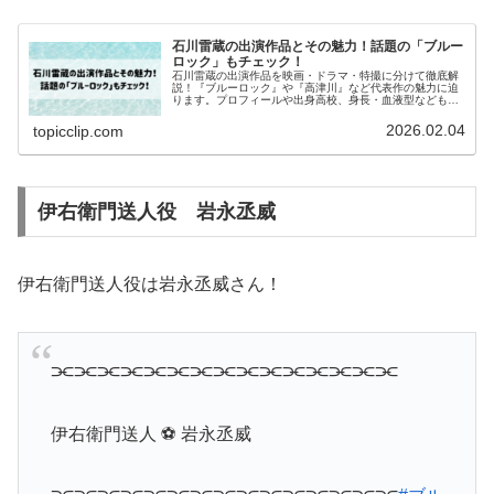
石川雷蔵の出演作品とその魅力！話題の「ブルー
ロック」もチェック！
石川雷蔵の出演作品を映画・ドラマ・特撮に分けて徹底解
説！『ブルーロック』や『高津川』など代表作の魅力に迫
ります。プロフィールや出身高校、身長・血液型なども網
羅。ファン必見の内容です！
2026.02.04
topicclip.com
伊右衛門送人役 岩永丞威
伊右衛門送人役は岩永丞威さん！
⫘⫘⫘⫘⫘⫘⫘⫘⫘⫘⫘⫘⫘⫘⫘
伊右衛門送人 ⚽ 岩永丞威