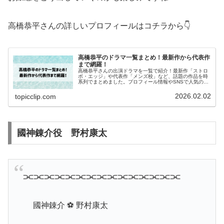
高橋恭平さんの詳しいプロフィールはコチラから👇
高橋恭平のドラマ一覧まとめ！最新作から代表作
まで網羅！
高橋恭平さんの出演ドラマを一覧で紹介！最新作「ストロ
ボ・エッジ」や代表作「メンズ校」など、話題の作品を時
系列でまとめました。プロフィール情報やSNSで人気の理
由も一緒にチェックできます！
2026.02.02
topicclip.com
國神錬介役 野村康太
⫘⫘⫘⫘⫘⫘⫘⫘⫘⫘⫘⫘⫘⫘⫘
國神錬介 ⚽ 野村康太