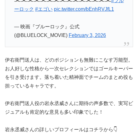
⫘⫘⫘⫘⫘⫘⫘⫘⫘⫘⫘⫘⫘⫘⫘
#ブル
ーロック
#エゴい
pic.twitter.com/bEnhRVJfL1
— 映画『ブルーロック』公式
(@BLUELOCK_MOVIE)
February 3, 2026
伊右衛門送人は、どのポジションも無難にこなす万能型。
お人好しな性格から一次セレクションではゴールキーパー
を引き受けます。落ち着いた精神面でチームのまとめ役も
担っているキャラです。
伊右衛門送人役の岩永丞威さんに期待の声多数で、実写ビ
ジュアルも肯定的な意見も多い印象でした！
岩永丞威さんの詳しいプロフィールはコチラから👇