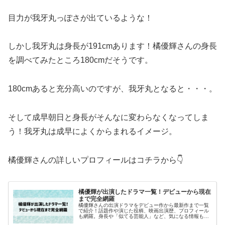
目力が我牙丸っぽさが出ているような！
しかし我牙丸は身長が191cmあります！橘優輝さんの身長
を調べてみたところ180cmだそうです。
180cmあると充分高いのですが、我牙丸となると・・・。
そして成早朝日と身長がそんなに変わらなくなってしま
う！我牙丸は成早によくからまれるイメージ。
橘優輝さんの詳しいプロフィールはコチラから👇
橘優輝が出演したドラマ一覧！デビューから現在
まで完全網羅
橘優輝さんの出演ドラマをデビュー作から最新作まで一覧
で紹介！話題作や演じた役柄、映画出演歴、プロフィール
も網羅。身長や「似てる芸能人」など、気になる情報もあ
わせてチェックできます。