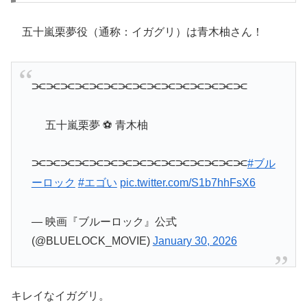
五十嵐栗夢役（通称：イガグリ）は青木柚さん！
⫘⫘⫘⫘⫘⫘⫘⫘⫘⫘⫘⫘⫘⫘⫘
五十嵐栗夢 ⚽ 青木柚
⫘⫘⫘⫘⫘⫘⫘⫘⫘⫘⫘⫘⫘⫘⫘
#ブル
ーロック
#エゴい
pic.twitter.com/S1b7hhFsX6
— 映画『ブルーロック』公式
(@BLUELOCK_MOVIE)
January 30, 2026
キレイなイガグリ。