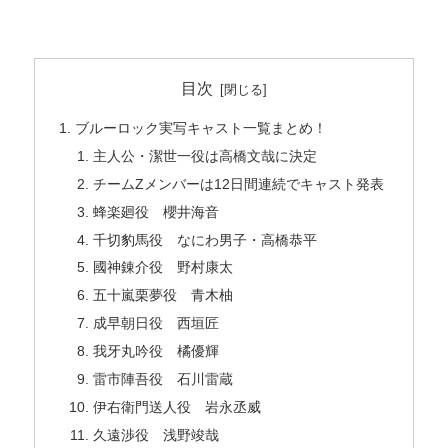
目次
ブルーロック実写キャスト一覧まとめ！
主人公・潔世一役は高橋文哉に決定
チームZメンバーは12日間連続でキャスト発表
蜂楽廻役 櫻井海音
千切豹馬役 なにわ男子・高橋恭平
國神錬介役 野村康太
五十嵐栗夢役 青木柚
成早朝日役 西垣匠
我牙丸吟役 橘優輝
雷市陣吾役 石川雷蔵
伊右衛門送人役 岩永丞威
久遠渉役 浅野竣哉