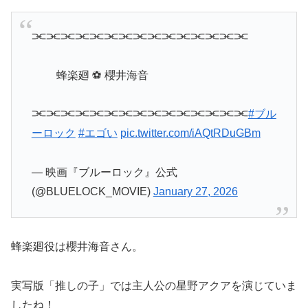
⫘⫘⫘⫘⫘⫘⫘⫘⫘⫘⫘⫘⫘⫘⫘
蜂楽廻 ⚽ 櫻井海音
⫘⫘⫘⫘⫘⫘⫘⫘⫘⫘⫘⫘⫘⫘⫘
#ブル
ーロック
#エゴい
pic.twitter.com/iAQtRDuGBm
— 映画『ブルーロック』公式
(@BLUELOCK_MOVIE)
January 27, 2026
蜂楽廻役は櫻井海音さん。
実写版「推しの子」では主人公の星野アクアを演じていま
したね！