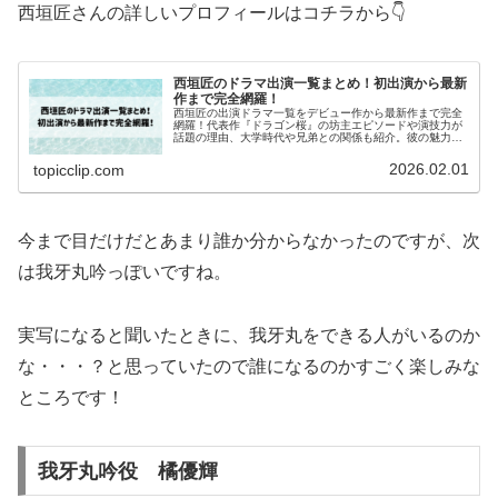
西垣匠さんの詳しいプロフィールはコチラから👇
西垣匠のドラマ出演一覧まとめ！初出演から最新
作まで完全網羅！
西垣匠の出演ドラマ一覧をデビュー作から最新作まで完全
網羅！代表作『ドラゴン桜』の坊主エピソードや演技力が
話題の理由、大学時代や兄弟との関係も紹介。彼の魅力と
成長をまとめてチェック！
2026.02.01
topicclip.com
今まで目だけだとあまり誰か分からなかったのですが、次
は我牙丸吟っぽいですね。
実写になると聞いたときに、我牙丸をできる人がいるのか
な・・・？と思っていたので誰になるのかすごく楽しみな
ところです！
我牙丸吟役 橘優輝