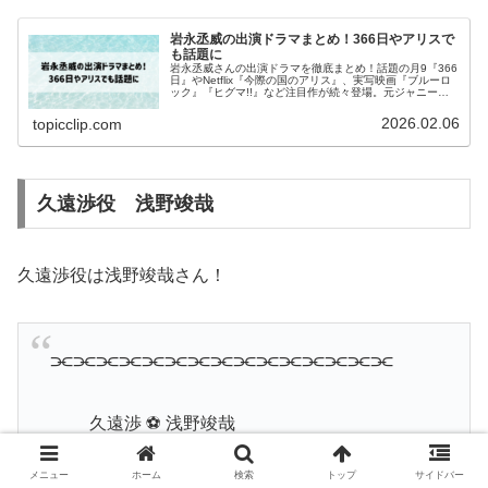
岩永丞威の出演ドラマまとめ！366日やアリスで
も話題に
岩永丞威さんの出演ドラマを徹底まとめ！話題の月9『366
日』やNetflix『今際の国のアリス』、実写映画『ブルーロ
ック』『ヒグマ!!』など注目作が続々登場。元ジャニーズ
Jr.という意外な経歴やアクション俳優としての魅力、プロ
フィール情報まで網羅。これを読めば彼の今が丸わかり！
2026.02.06
topicclip.com
久遠渉役 浅野竣哉
久遠渉役は浅野竣哉さん！
⫘⫘⫘⫘⫘⫘⫘⫘⫘⫘⫘⫘⫘⫘⫘
久遠渉 ⚽ 浅野竣哉
メニュー
ホーム
検索
トップ
サイドバー
⫘⫘⫘⫘⫘⫘⫘⫘⫘⫘⫘⫘⫘⫘⫘
#ブル