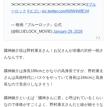
⫘⫘⫘⫘⫘⫘⫘⫘⫘⫘⫘⫘⫘⫘⫘
#ブル
ーロック
#エゴい
pic.twitter.com/N9W4WfEVrf
— 映画『ブルーロック』公式
(@BLUELOCK_MOVIE)
January 29, 2026
國神錬介役は野村康太さん！お父さんが俳優の沢村一樹さ
んなんです。
國神錬介は身長188cmとかなりの高身長ですが、野村康太
さんは高校時代にバスケをやっていて身長は184cmと高身
長なので見劣りしなさそう！
國神錬介といえば「國神きんに君」と呼ばれているくらい
なので体格がすごくよく、野村康太さんだと線が細そうな