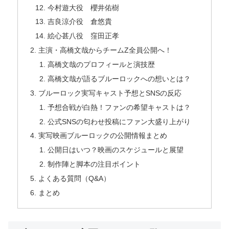
今村遊大役 櫻井佑樹
吉良涼介役 倉悠貴
絵心甚八役 窪田正孝
主演・高橋文哉からチームZ全員公開へ！
高橋文哉のプロフィールと演技歴
高橋文哉が語るブルーロックへの想いとは？
ブルーロック実写キャスト予想とSNSの反応
予想合戦が白熱！ファンの希望キャストは？
公式SNSの匂わせ投稿にファン大盛り上がり
実写映画ブルーロックの公開情報まとめ
公開日はいつ？映画のスケジュールと展望
制作陣と脚本の注目ポイント
よくある質問（Q&A）
まとめ