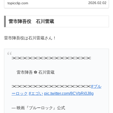
2026.02.02
topicclip.com
雷市陣吾役 石川雷蔵
雷市陣吾役は石川雷蔵さん！
⫘⫘⫘⫘⫘⫘⫘⫘⫘⫘⫘⫘⫘⫘⫘
雷市陣吾 ⚽ 石川雷蔵
⫘⫘⫘⫘⫘⫘⫘⫘⫘⫘⫘⫘⫘⫘⫘
#ブル
ーロック
#エゴい
pic.twitter.com/8CVbRi0J8g
— 映画『ブルーロック』公式