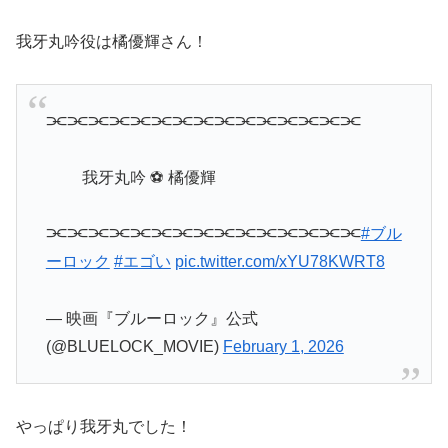
我牙丸吟役は橘優輝さん！
⫘⫘⫘⫘⫘⫘⫘⫘⫘⫘⫘⫘⫘⫘⫘
我牙丸吟 ⚽ 橘優輝
⫘⫘⫘⫘⫘⫘⫘⫘⫘⫘⫘⫘⫘⫘⫘
#ブル
ーロック
#エゴい
pic.twitter.com/xYU78KWRT8
— 映画『ブルーロック』公式
(@BLUELOCK_MOVIE)
February 1, 2026
やっぱり我牙丸でした！