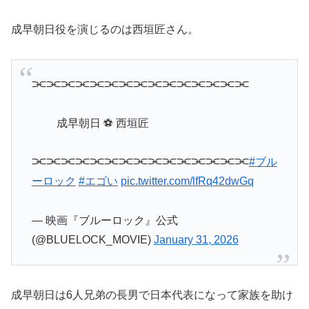
成早朝日役を演じるのは西垣匠さん。
⫘⫘⫘⫘⫘⫘⫘⫘⫘⫘⫘⫘⫘⫘⫘
成早朝日 ⚽ 西垣匠
⫘⫘⫘⫘⫘⫘⫘⫘⫘⫘⫘⫘⫘⫘⫘
#ブル
ーロック
#エゴい
pic.twitter.com/lfRq42dwGq
— 映画『ブルーロック』公式
(@BLUELOCK_MOVIE)
January 31, 2026
成早朝日は6人兄弟の長男で日本代表になって家族を助け